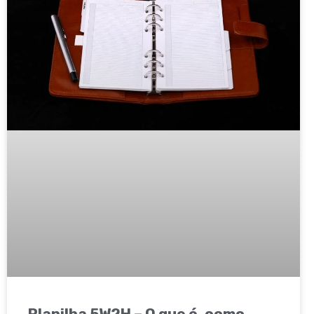
Planilha 5W2H – O que é, como