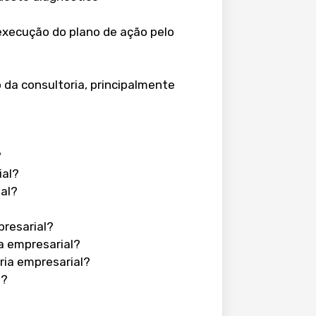
xecução do plano de ação pelo
 da consultoria, principalmente
?
ial?
ial?
presarial?
a empresarial?
ria empresarial?
l?