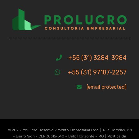
+55 (31) 3284-3984
+55 (31) 97187-2257
[email protected]
© 2025 ProLucro Desenvolvimento Empresarial Ltda. | Rua Correias, 121
- Bairro Sion - CEP 30315-340 – Belo Horizonte – MG |
Política de